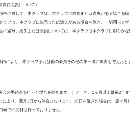
償責任免責について）
た損害に対して、本クラブは、本クラブに故意または過失がある場合を除
本クラブは、本クラブに故意または過失がある場合を除き、一切関与せず
持品の盗難、紛失または毀損については、本クラブは本クラブに明らかな
事由により、本クラブまたは他の会員その他の第三者に損害を与えたと
復会の手続きを行った場合を除きます。）として、1ヶ月以上最長2年
とにより、翌月1日から休会となります。10日を過ぎた場合は、翌々月
。口頭での受付は行っておりません。