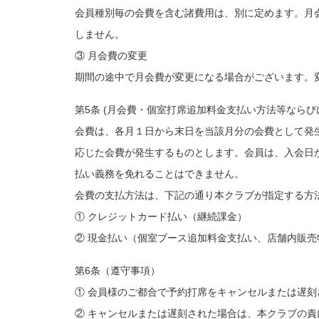
会員種別毎の会費を含む諸費用は、別に定めます。月
しません。
③ 月会費の変更
期間の途中で月会費が変更になる場合がございます。
第5条 (月会費・個室打席追加料金支払い方法等ならび
会費は、各月１日から末日を当該月分の会費として発
応じた会費が発生するものとします。会員は、入会日
払い義務を免れることはできません。
会費の支払方法は、下記の通り本クラブが指定する方
① クレジットカード払い（継続課金）
② 現金払い（個室ブース追加料金支払い、店舗内販売
第6条（遵守事項）
① 会員様のご都合で予約打席をキャンセルまたは遅
② キャンセルまたは遅刻された場合は、本クラブの