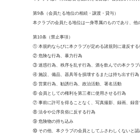
第9条（会員たる地位の相続・譲渡・貸与）
本クラブの会員たる地位は一身専属のものであり、他
第10条（禁止事項）
① 本規約ならびに本クラブが定める諸規則に違反する
② 危険な行為、暴力行為
③ 迷惑行為、秩序を乱す行為、酒を飲んでの本クラブ
④ 施設、備品、器具等を損壊するまたは持ち出す行為
⑤ 営業行為、勧誘行為、政治活動、署名活動
⑥ 会員としての権利を第三者に使用させる行為
⑦ 事前に許可を得ることなく、写真撮影、録画、録音
⑧ 法令や公序良俗に反する行為
⑨ 危険物の持ち込み
⑩ その他、本クラブの会員としてふさわしくないと認