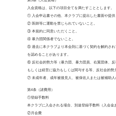
第3条（入会資格）
入会資格は、以下の項目全てを満たすこととします。
① 入会申込書その他、本クラブに提出した書面や提
② 医師等に運動を禁じられていないこと。
③ 本規約に同意いただくこと。
④ 暴力団関係者でないこと。
⑤ 過去に本クラブより本会則に基づく契約を解約さ
を認めることがあります。
⑥ 反社会的勢力等（暴力団、暴力団員、右翼団体、
もしくは経営に協力もしくは関与する等、反社会的勢
⑦ 未成年者、成年被後見人、被保佐人または被補助
第4条（諸費用）
①登録手数料
本クラブに入会される場合、別途登録手数料（入会金
②月会費