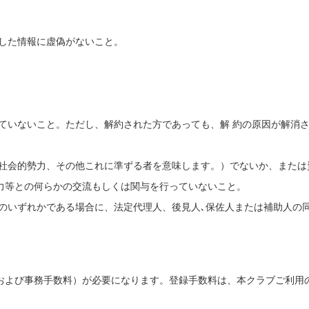
供した情報に虚偽がないこと。
れていないこと。ただし、解約された方であっても、解 約の原因が解消
反社会的勢力、その他これに準ずる者を意味します。）でないか、または
力等との何らかの交流もしくは関与を行っていないこと。
人のいずれかである場合に、法定代理人、後見人､保佐人または補助人の
および事務手数料）が必要になります。登録手数料は、本クラブご利用