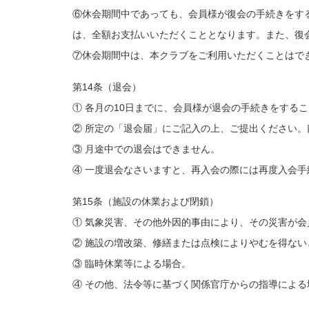
⑥休会期間中であっても、会員様が復会の手続きをす
は、全額お支払いいただくこととなります。また、復
⑦休会期間中は、本クラブをご利用いただくことはで
第14条（退会）
① 各月の10日までに、会員様が退会の手続きをする
② 所定の「退会届」にご記入の上、ご提出ください
③ 月途中での退会はできません。
④ 一度退会なさいますと、再入会の際には再度入会
第15条（施設の休業および閉鎖）
① 気象災害、その他外因的事由により、その災害が
② 施設の増改築、修繕または点検によりやむを得ない
③ 臨時休業等による場合。
④ その他、法令等に基づく関係官庁からの指導によ