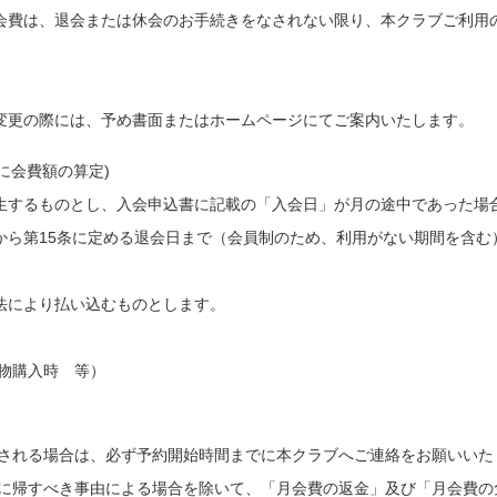
会費は、退会または休会のお手続きをなされない限り、本クラブご利用
変更の際には、予め書面またはホームページにてご案内いたします。
に会費額の算定)
生するものとし、入会申込書に記載の「入会日」が月の途中であった場合
から第15条に定める退会日まで（会員制のため、利用がない期間を含む
法により払い込むものとします。
物購入時 等）
刻される場合は、必ず予約開始時間までに本クラブへご連絡をお願いいた
責に帰すべき事由による場合を除いて、「月会費の返金」及び「月会費の