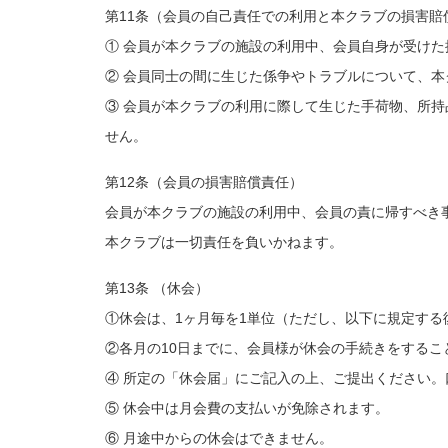
第11条（会員の自己責任での利用と本クラブの損害賠
① 会員が本クラブの施設の利用中、会員自身が受け
② 会員同士の間に生じた係争やトラブルについて、
③ 会員が本クラブの利用に際して生じた手荷物、所
せん。
第12条（会員の損害賠償責任）
会員が本クラブの施設の利用中、会員の責に帰すべき
本クラブは一切責任を負いかねます。
第13条 （休会）
①休会は、1ヶ月毎を1単位（ただし、以下に規定する
②各月の10日までに、会員様が休会の手続きをするこ
④ 所定の「休会届」にご記入の上、ご提出ください
⑤ 休会中は月会費の支払いが免除されます。
⑥ 月途中からの休会はできません。