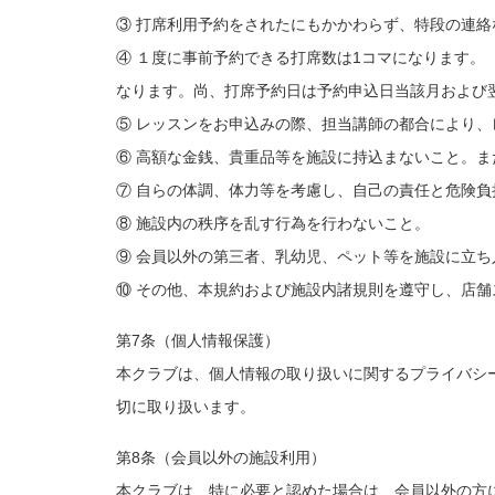
③ 打席利用予約をされたにもかかわらず、特段の連
④ １度に事前予約できる打席数は1コマになります。
なります。尚、打席予約日は予約申込日当該月および
⑤ レッスンをお申込みの際、担当講師の都合により
⑥ 高額な金銭、貴重品等を施設に持込まないこと。
⑦ 自らの体調、体力等を考慮し、自己の責任と危険
⑧ 施設内の秩序を乱す行為を行わないこと。
⑨ 会員以外の第三者、乳幼児、ペット等を施設に立ち
⑩ その他、本規約および施設内諸規則を遵守し、店
第7条（個人情報保護）
本クラブは、個人情報の取り扱いに関するプライバシ
切に取り扱います。
第8条（会員以外の施設利用）
本クラブは、特に必要と認めた場合は、会員以外の方